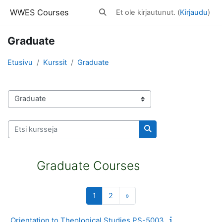
Siirry pääsisältöön
WWES Courses
Et ole kirjautunut. (
Kirjaudu
)
Vaihda hakusyöttöä
Graduate
Etusivu
Kurssit
Graduate
Kurssikategoriat
Etsi kursseja
Etsi kursseja
Graduate Courses
Sivu 1
Sivu 2
Seuraava sivu
1
2
»
Orientation to Theological Studies PS-5003