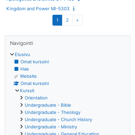
Kingdom and Power MI-5303
Sivu 1
Sivu 2
Seuraava sivu
1
2
»
Lohkot
Ohita Navigointi
Navigointi
Etusivu
Omat kurssini
Hae
Website
Omat kurssini
Kurssit
Orientation
Undergraduate - Bible
Undergraduate - Theology
Undergraduate - Church History
Undergraduate - Ministry
Undergraduate - General Education