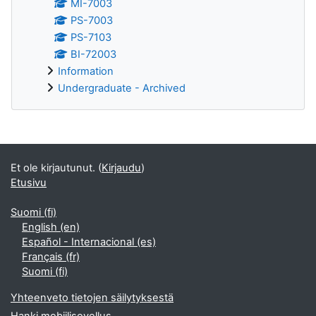
MI-7003
PS-7003
PS-7103
BI-72003
Information
Undergraduate - Archived
Täydentävät lohkot
Et ole kirjautunut. (
Kirjaudu
)
Etusivu
Suomi ‎(fi)‎
English ‎(en)‎
Español - Internacional ‎(es)‎
Français ‎(fr)‎
Suomi ‎(fi)‎
Yhteenveto tietojen säilytyksestä