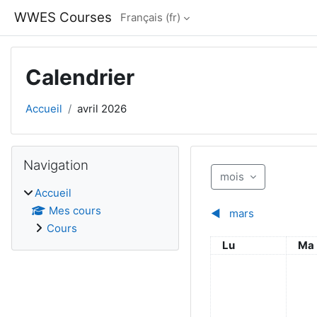
Passer au contenu principal
WWES Courses
Français ‎(fr)‎
Calendrier
Accueil
avril 2026
Blocs
Passer Navigation
Navigation
mois
Accueil
Mes cours
◀︎
mars
Cours
Lundi
Mar
Lu
Ma