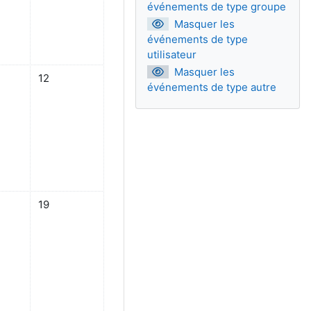
événements de type groupe
Masquer les
événements de type
utilisateur
Masquer les
edi 10 avril
vénement, samedi 11 avril
Aucun événement, dimanche 12 avril
12
événements de type autre
edi 17 avril
vénement, samedi 18 avril
Aucun événement, dimanche 19 avril
19