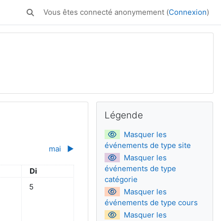
Vous êtes connecté anonymement (
Connexion
)
Activer/désactiver la saisie de recherche
Blocs supplémenta
Passer Légende
Légende
Masquer les
événements de type site
mai
▶︎
Masquer les
événements de type
i
Dimanche
Di
catégorie
edi 3 avril
vénement, samedi 4 avril
Aucun événement, dimanche 5 avril
5
Masquer les
événements de type cours
Masquer les