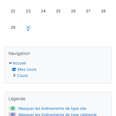
Aucun événement, lundi 22 septembre
Aucun événement, mardi 23 septembre
Aucun événement, mercredi 24 septembr
Aucun événement, jeudi 25 sept
Aucun événement, vendr
Aucun événement
Aucun év
22
23
24
25
26
27
28
Aucun événement, lundi 29 septembre
1 événement, mardi 30 septembre
29
30
Blocs
Passer Navigation
Navigation
Accueil
Mes cours
Cours
Blocs supplémentaires
Passer Légende
Légende
Masquer les événements de type site
Masquer les événements de type catégorie